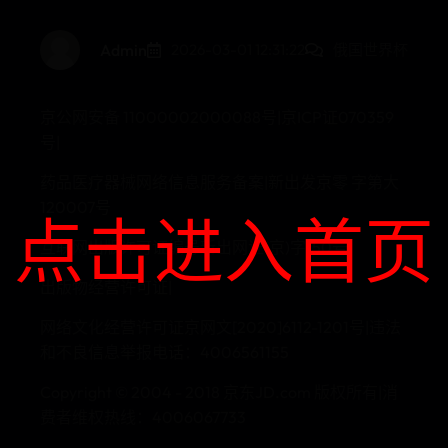
Admin
2026-03-01 12:31:22
俄国世界杯
京公网安备 11000002000088号|京ICP证070359
号|
药品医疗器械网络信息服务备案|新出发京零 字第大
120007号
点击进入首页
互联网出版许可证编号新出网证(京)字150号|
出版物经营许可证|
网络文化经营许可证京网文[2020]6112-1201号|违法
和不良信息举报电话：4006561155
Copyright © 2004 - 2018 京东JD.com 版权所有|消
费者维权热线：4006067733