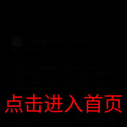
Admin
2025-10-06 12:01:29
俄国世界杯
提及斗鱼人气主播李老八的好兄弟，或许除了孙笑川
之外当属陈经理了。这位身负传奇名言“华尔街冷的
不是雪，是人心”的前抽象核心成员也是命运坎坷，
曾经也是金融巨子看李老八都是俯视镜头，偶尔跟直
点击进入首页
播间兄弟聊天都是猛灌社会鸡汤。
在随后的时间抽象工作室倒闭后，陈经理回归现实奋
发图强。不到两年时间又做回了金融巨子，还购买了
豪车座驾也算是人生崛起典范。偶尔陈经理还会开启