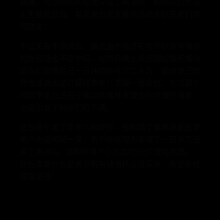
直播，但此时的陈经理又成了鸡汤侠，和观众们大谈
人生格局云云。甚至发出誓言要带领诸多好兄弟们共
同致富！
不过天有不测风云，最近由于经济形势不好自号懂哥
的陈经理也不幸中招，在昨日晚上陈经理短暂开播向
观众们自爆自己十分钟内炒亏了二十万！面对自己的
悲惨遭遇也是打算找李老八求得一番安慰。不过那个
时刻李老八还在于观众唠嗑并未理会陈经理的连麦，
也是引发了粉丝们的不满。
这也是引发了李老八的警觉，在知道了事件原委后李
老八也是呵呵一笑，表示陈经理去年赚了一百多万还
买了奥迪Q，这种环境下小亏20万也只是毛毛雨。
随后李老八也是表示到有钱信托没钱买房，希望陈经
理能坚强！