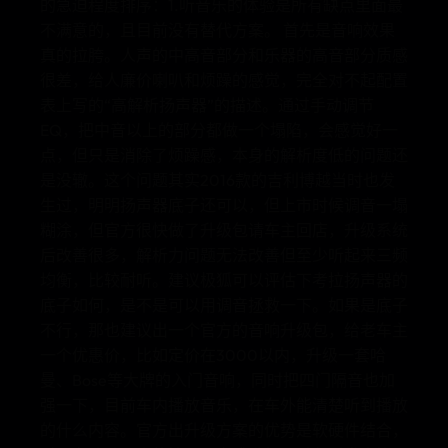
的急迫程度排序：1.听音乐的体验是所有缺点里面最
不满意的，且目前没有替代方案。 首先是音响效果
真的拉胯。人声的中高音部分和乐器的高音部分质感
很差，给人廉价喇叭和烦躁的感觉，完全对不起配置
表上写的“高解析扬声器”的描述。通过手动调节
EQ，把中音以上的部分都做一个塌陷，会感觉好一
点，但只是消除了烦躁感，本身的解析度低的问题还
是没辙。这个问题其实2016款的吉利博越当时也发
生过，明明扬声器底子还可以，但上市时候调音一塌
糊涂，但官方很快做了升级包请车主回店，升级系统
后改善很多，解析力问题无法改善但至少听起来三频
均衡，比较耐听。建议极狐可以评估下考拉扬声器的
底子如何，是不是可以用调音拯救一下。如果是底子
不行，那也建议出一个官方的音响升级包，给老车主
一个优惠价，比如定价在3000以内，升级一套哈
曼、Bose等大牌的入门音响，同时把四门隔音也加
强一下，目前车内播放音乐，在车外能清楚听到播放
的什么内容。官方出升级方案的优势是软硬件结合，