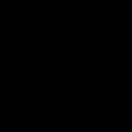
评判
修改帖子
目录A. 产品的缺点和给极狐的改善建议，按照改进
的急迫程度排序：B. 产品的优点和可以做的更好的
建议C. 售后服务很重视用户反馈的问题，但网点数
量亟待增加D. 精品选购心得及精品开发建议考拉这
款车，喜欢的爱恨交织，不喜欢的冷嘲热讽。网上介
绍亮点的内容已经很多很多，所以本文会着重说缺
点，但整体产品瑕不掩瑜，不然作为业内人士的我也
不会真金白银的买了亲子版pro。新车刚提没多久就
进途虎换了米其林浩悦4下面就用车、售后、精品选
购上的一些个人心得做一个分享。主要分这几部分阐
述，先抑后扬：A.产品的缺点和给极狐的改善建议；
B.产品的优点和可以做的更好的建议；C.售后服务的
感受和建议；D.精品选购心得和给极狐精品开发的
建议A. 产品的缺点和给极狐的改善建议，按照改进