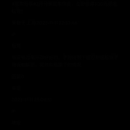
#提车分享#2月分享提车作业，立即获得300元现金
红包！
来自于 上海 2023-11-11 22:53:46
IP
板凳
有没有过车开得好好的，手肘碰到下面控制面板扶手
箱误触解锁，突然向后跑了的情况
回复0
举报
2023-11-11 23:09:51
IP
地板