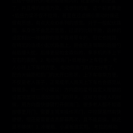
让给宁德时代的电池和座舱内的“花里胡哨”的配置
了，并且用的是扭力梁。没想到的是，这个前麦弗逊
+后扭力梁不仅不拉垮，甚至在过滤细小震动时候还
很有质感，有点大众ID系列的感觉。对于一般起伏路
面，车身也不会忽忽悠悠，过滤的比较干脆，这样的
设定相比一味绵软的是不容易晕车的。但它也挑路，
在特定的连续小起伏路面上，则会把主驾颠的后脑勺
前后撞头枕，后排更是帕金森似的，拿手机的手上下
左右的震颤。2. 电动侧滑门+低地台+上车拉手，老
人小孩上下车特方便。 电动侧滑门真的太好用了，
配合大轴距和后门的大开口形状，上下车非常方便。
不仅是老人孩子，正常成年人雨天上下车也会感觉从
容很多。给一个小建议：方向盘的星号自定义按键的
设置项里可以添加侧滑门的开关。这样方便接人的时
候，用方向盘快捷键打开侧滑门。很多老人都不知道
按哪里开门，需要主驾来操作开门，中控屏虽然有快
捷键，但还是需要点击屏幕两次，且不能盲操，就还
是不够快！3. 冷暖箱、小桌板很实用。 考拉的移动