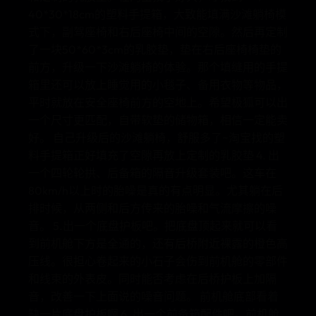
40*30*18cm的塑料手提箱，大致能填满沙滩躺椅模
式下，副驾座椅和右后座椅中间的空隙。然后再定制
了一块50*60*3cm的乳胶垫，垫在右后座椅椅垫的
前方，升级一下沙滩躺椅的体验。那个填缝用的手提
箱里还可以放上睡觉用的小毯子、备用衣物等物品，
平时就放在安全座椅前方的空地上。希望极狐可以出
一个尺寸更匹配，自带软垫的储物箱，相信一定能卖
好。 自己升级后的沙滩躺椅，舒服多了~淘宝找的塑
料手提箱正好填充了空隙再放上定制的乳胶垫 4. 出
一个四轮轮拱、后备箱的隔音升级套装吧。这车在
80km/h以上时的胎噪是真的有点明显。尤其躺在后
排时候，从两侧和后方传来的胎噪和气流摩擦的噪
音。 5.出一个底盘护板吧。把底盘顶起来就可以看
到前机舱下方是全通的，还有后桥附近裸露的橙色高
压线。很担心卷起来的小石子会伤到前机舱的零部件
和线束的外表皮。同时能否考虑在后桥护板上加隔
音，改善一下上面说的噪音问题。 前机舱底部看着
缺一片底盘护板啊 6. 出一个前备箱配件吧。前机舱