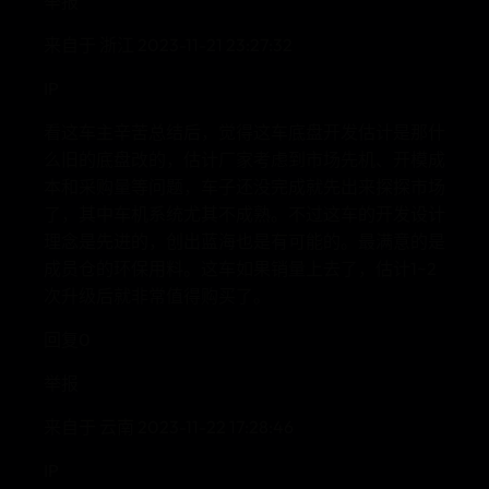
举报
来自于 浙江 2023-11-21 23:27:32
IP
看这车主辛苦总结后，觉得这车底盘开发估计是那什
么旧的底盘改的，估计厂家考虑到市场先机、开模成
本和采购量等问题，车子还没完成就先出来探探市场
了，其中车机系统尤其不成熟。不过这车的开发设计
理念是先进的，创出蓝海也是有可能的。最满意的是
成员仓的环保用料。这车如果销量上去了，估计1~2
次升级后就非常值得购买了。
回复0
举报
来自于 云南 2023-11-22 17:28:46
IP