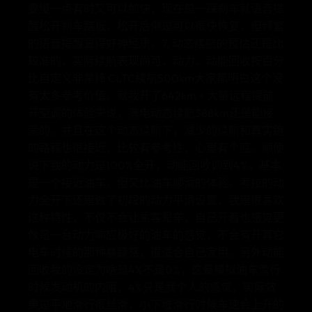
要慢一点有时又可以加快，现在是一踩刹车就语音提
醒松开刹车踏板，松开后倒是可以很快恢复，但频繁
的语音提醒显得好神经质。7. 动态续航的预估还是比
较准的，实际续航表现尚可，动力、动能回收按百分
比自定义非常棒 CLTC续航500km大家都明白这个没
有太多参考价值。就我开了642km + 大量远程提前
开空调的体验来说，满电动态续航388km还是能接
受的。并且在这个动态续航下，减少的续航和真实跑
的路程也很接近，比较有参考性，心里有个底。顺便
说下我的动力是100%全开，动能回收调到4%。基本
是一个接近油车，但又比油车顺滑的体验。考拉的动
力全开下还是做了初段的动力平滑设置，我是很喜欢
这种特性，不仅不会让乘客晕车，自己开着也感觉更
像是一台动力响应极好的油车的感觉，不会有开其它
电车时候的那种暴躁感，很适合自己家用。另外动能
回收我的设定为啥是4%不是0%，这是模拟油车滑行
时候发动机的内阻，4%只是我个人的感觉，实际效
果是平地滑行很丝滑，小下坡滑行时候车速会上升的