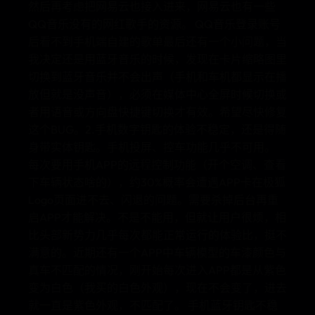
然后再考虑把网易云也接入进来，网易云也有一些
QQ音乐没有的网红歌手的资源。 QQ音乐登录账号
后看不到手机端自建的歌单最后还有一个小问题，当
我决定还是用蓝牙音乐的时候，发现在卡片缩略图里
切换到蓝牙音乐并不会出声（手机和车机都显示在播
放但就是没声音），必须在媒体中心全屏时候切换或
者用语音或方向盘快捷键切换才有效。希望尽快修复
这个BUG。2.手机数字钥匙的体验不稳定，还是得随
身带实体钥匙。手机投屏、控车功能几乎不可用。
每次要用手机APP的远程控制功能（开个空调、查看
下车辆状态啥的），约30%概率会遭遇APP卡在极狐
Logo页面进不去、闪退的问题。需要杀掉后台再重
启APP才能解决。不是不能用，但就让用户很烦，相
比头部新势力几乎每次都能正常运行的体验比，挺不
满意的。近期还有一个APP中车辆模型的车漆颜色与
真车不匹配的情况，刚开始每次进入APP都是从紫色
变为白色（我买的白色外观），现在不会变了，进去
就一直是紫色外观，不匹配了。 手机蓝牙钥匙不稳