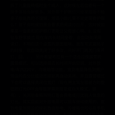
拆了儿童座椅临时坐个成人，这时候左后位能有一个
扶手体验会好很多。另外那个护眼灯只给家庭版不给
亲子版是真的不理解，难道小龄儿童不是更需要护眼
么？孩子有时候怕黑会要求把阅读灯打开，这时候如
果是一盏柔和的护眼灯更能让父母放心啊。8. 没有
驻车舒享模式 现在车内长时间坐着，会自动关闭阅
读灯，不明白这个设置的意图是啥。我在写这篇帖子
的时候，就自动关闭了好多次，只好开门再关门来开
灯，囧。。。 另外希望考拉有一个适合过夜露营的
露营模式，可以选择是否长时间开启空调、对外放
电/车内220V、冷暖箱等功能，直到电量降低到用户
预设的百分比或动态续航再自动关闭。并且露营模式
下也可以选择关闭位置灯（现在用主驾左膝前方的旋
钮把灯光OFF会导致屏幕亮度变成白天模式，很
亮），关闭后备箱照明灯等会费电或打扰别人休息的
灯光。其实目前对外放电是可以锁车继续使用的，直
到电量到预设的续航数值断电，冷暖箱也可以在手机
APP上设置开启1~12个小时，希望可以按照露营场景