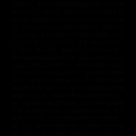
次换挡杆，或者方向盘快捷键短按或长按（但也不会
是长按6秒！）来开启。建议考拉可以修改为最主流
的快速下拨换挡杆2下进入ACC+LCC的单车道巡航模
式，而ADAS拨杆只负责调整车速和车距。启用和退
出LCC时候，也最好能给一个简短的语音提醒（类似
“LCC已开启”、“LCC已退出”，或者一些音效也行）
4. 导航的一些小问题，期待尽快上红绿灯读秒功能
首先是前方车道指示牌的显示（蓝底白字显示哪些车
道是直行哪些是右转那个），在导航的缩略卡片里面
是不显示的，全屏导航时候显示，但也显示在靠屏幕
右侧，不便于行车中用余光去扫一眼，很多时候就是
在接近选车道之前扫一眼，接下去就能快速的选择正
确且车少的车道，没有及时看到会非常影响通行效
率。然后是语音说出目的地后，显示的列表在屏幕右
下角，还用非常小的字，且触摸选择似乎无效，非得
说第X个才可以，在语音设置目的地这块的体验很
差。另外，似乎也没有在高架上还是高架下切换的按
钮，当错过高架入口时候，导航在很长时间都无法识