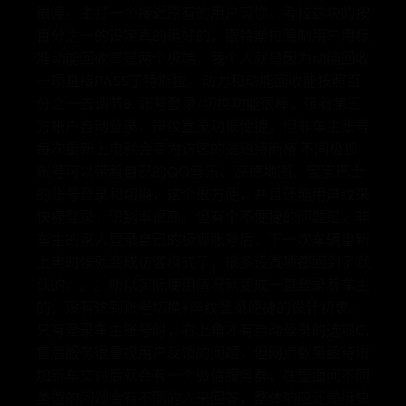
很慢。主打一个接近原有的用户习惯。考拉这块的按
百分之一的设定真的挺好的，跟特斯拉强制用户用标
准动能回收真是两个极端，我个人就是因为动能回收
一项直接PASS了特斯拉。动力和动能回收能按照百
分之一去调节8. 账号登录/切换功能很棒，带着第三
方帐户自动登录，声纹登录功很便捷，但非车主账号
每次重新上电就会变为访客的逻辑待商榷 不同极狐
账号可以带着自己的QQ音乐、高德地图、宝宝巴士
的账号登录和切换，这个很方便，并且还能用声纹来
快捷登录，识别率很高。但有个不便捷的问题是，非
车主的家人登录自己的极狐账号后，下一次车辆重新
上电时候就变成访客模式了，很多设置项都回到了默
认的。。。所以实际使用情况就变成一直登录着车主
的，没有达到账号切换+声纹登录便捷的设计初衷。
只有登录车主账号时，右上角才有自动登录的选项C.
售后服务很重视用户反馈的问题，但网点数量亟待增
加新车交付后就会有一个微信服务群，在里面问不同
类型的问题会有不同的人来回答，整体响应还是挺快