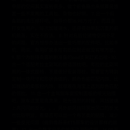
中部的空间其实富裕很多。做个前备箱出来就算是放
置一些不常用的工具包、杂物也好啊。 7. 出一个前
备箱的液压撑杆吧。指导价都16.98万元了，而且主
打女性用户。每次加玻璃水，还得费劲举起沉重的前
机舱盖，实在不应该。 8. 针对右后位储物空间不足
的问题，官方想想办法出一些巧思的配件吧。比如手
机、雨伞、备用矿泉水在右后位附近就没有地方放。
9. 那个为后排乘客刷剧准备的pad支架赶紧出哈~ 10.
出一个适配考拉主副驾的舒适颈枕吧。考拉的主副驾
用的一体式座椅，不是很好安装颈枕，需要官方特别
定制一块尺寸和形状合适的，颜色也能匹配内饰，比
如我选的柔肤粉内饰，就很难在淘宝上选到颜色匹配
的颈枕。 11. 出一个主驾侧车窗控制面板的哑光贴膜
吧，原车这里是高亮黑，阳光强烈的时候，风挡玻璃
上亮闪闪的反光。。。另外前风挡除雾出风口的反光
也比较明显，看是否可以出一个布艺类的贴膜，减少
一些反光问题（做到像蔚来ET5原车的设计那样的效
果） 12. 出一个数字显示的胎压监测配件吧，16.98万