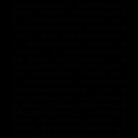
别出我在高架上还是高架下，还是继续按照高架上的
路线导航，这时候如果有一个语音切换高架上还是高
架下，在主路还是辅路的功能就会方便很多。最后，
也没有红绿灯倒计时显示和提醒，这个在手机高德都
上线好久了，很实用，有时开车很困趁着红绿灯眯一
会儿，但又怕忘记起步影响后车，这时候能有一个倒
计时提醒就好了，这个功能还会在即将变灯时候给到
提醒，避免闯红灯。希望可以尽快OTA加上。5. 沙滩
躺椅恢复的逻辑不符合场景需求 在右后位座椅右侧
是有一个一键沙滩躺椅按键、一个恢复按键。问题
是，一键恢复的条件很苛刻：当开启沙滩躺椅之后你
不能调整副驾座椅和右后位的角度，一下都不行，即
便调了之后又调回去了也不行，此时一键恢复就会失
效。准确的说它的逻辑是此时一键恢复的目标位置被
重置成了刚刚你调过后的状态。。。但用户实际场景
是这样的：开启了一键沙滩躺椅，此时想调整一下后
排座椅角度，或者想把副驾座椅往前挪到最前，腾出
空间让孩子在车上用便捷小马桶尿尿。但一会儿我又