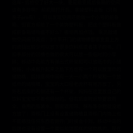
这车~ 后桥空了好大一块，要是能变成后备箱的空间
该有多好啊！ 前机舱打开后，拿掉塑料盖板（只有
亲子pro有），可以发现空间还能做一个小号的前备
箱，但官方却给了一个装饰塑料板，把这个塑料板做
成前备箱储物盒不好么？哪怕再加点钱。 乘员舱储
物空间细节亮点：3个平开门的储物槽都很宽且上方
的遮挡比较少可以放下很多饮料瓶或者孩子的书，门
扣手部分的凹槽也做的很大可以放一些临时的小零
碎；移动中岛前方有弹出式杯架和可以放纸巾的小储
物格；小桌板升起来之后下方也有一个可以放湿巾的
储物格，后排座椅中间有一大一小两个杯架和一个放
纸巾的储物槽，宝宝的大口径老虎杯有地方放了，另
外右后座的右侧还有一个杯架，妈妈在这里放自己的
饮料宝宝够不着也挺好的。但右后座附近想要放雨
伞、备用的瓶装水、侧窗遮阳帘、抹布等杂物就没地
方放了：滑移门上没有设置储物槽且滑移门内饰上也
不能悬挂任何东西否则开门时候会卡到，移动中岛的
后端也没有设置一个类似前端那样的储物格的，现在