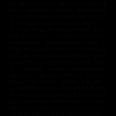
的，也解决了很多小问题。最让人惊喜的是，我反馈
胎噪大，请教如何进一步降低胎噪，其实我就是想确
认下这车做四轮轮拱隔音有没有明显效果。没想到几
天之后极狐的NVH工程师居然从北京赶来杭州了，
头一天晚上到，第二天一早又和当地的售后一起赶到
我家，带着专业的测试设备来给我测不同速度下主驾
和右后位的噪音，目前静待他们的专业分析结果。目
前最不满意的是售后服务网点太少了，全杭州就西湖
区那一家！遇到必须把车开过去解决的问题，就得往
返开车2个多小时。建议尽快在杭州的滨江区、萧山
区开设售后服务点。D. 精品选购心得及精品开发建
议我对车内的物品一直是非必须不增加，所以加的东
西不多： 1. 官方商城脚垫、后备箱垫、龙膜、遮阳
帘，龙膜的建议是可以出一个比目前高透款更透的版
本。比如我这次拿到龙膜去店里就要求把前风挡的膜
贴在主副驾的车窗上，后侧窗和后档则用了高透款的
侧窗膜去贴。这样做的目的是在隔绝了紫外线的同时
尽可能保持车窗透亮。可能有人会问前风挡怎么不