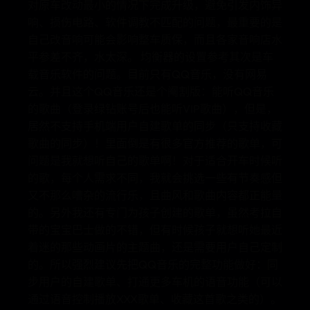
对原车改动最小的情况下完成升级，避免引发内饰异
响、损伤电路、软件调教不匹配的问题，最重要的是
自己改音响可能会影响整车质保，而且各家音响店水
平参差不齐，水太深。 均衡器的设置参考其次是车
载音乐软件的问题。目前只有QQ音乐，没有网易
云。并且这个QQ音乐还是个阉割版：能听QQ音乐
的歌曲（登录绿钻账号后也能听VIP歌曲），但是，
居然不支持手机端用户自建歌单的同步（只支持收藏
歌曲的同步）！里面倒是有很多官方推荐的歌单，可
问题是我就想听自己的歌单啊！对于适合开车时候听
的歌，每个人需求不同，我就会挑选一些有节奏感但
又不那么嘈杂的流行乐，且曲风和歌曲内容都正能量
的。另外我还有专门为孩子创建的歌单，虽然考拉自
带的宝宝巴士做的不错，但有时候孩子就想听她最近
着迷的那些动画片的主题曲，还是需要用户自己定制
的。所以强烈建议先把QQ音乐的完整功能做好：同
步用户的自建歌单、打通更多车机的语音功能（可以
通过语音控制播放XXX歌单、收藏这首歌之类的）。