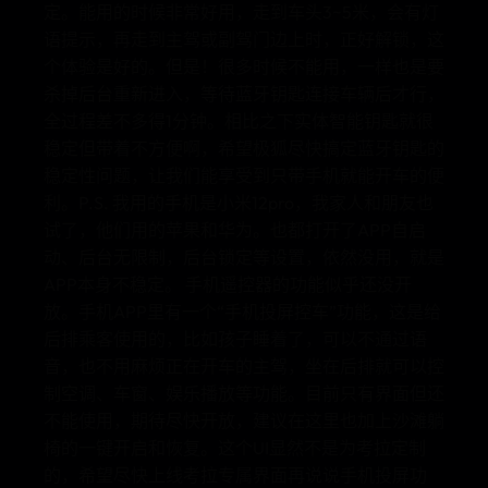
定。能用的时候非常好用，走到车头3~5米，会有灯
语提示，再走到主驾或副驾门边上时，正好解锁，这
个体验是好的。但是！很多时候不能用，一样也是要
杀掉后台重新进入，等待蓝牙钥匙连接车辆后才行，
全过程差不多得1分钟。相比之下实体智能钥匙就很
稳定但带着不方便啊，希望极狐尽快搞定蓝牙钥匙的
稳定性问题，让我们能享受到只带手机就能开车的便
利。P.S. 我用的手机是小米12pro，我家人和朋友也
试了，他们用的苹果和华为。也都打开了APP自启
动、后台无限制，后台锁定等设置，依然没用，就是
APP本身不稳定。 手机遥控器的功能似乎还没开
放。手机APP里有一个“手机投屏控车”功能，这是给
后排乘客使用的，比如孩子睡着了，可以不通过语
音，也不用麻烦正在开车的主驾，坐在后排就可以控
制空调、车窗、娱乐播放等功能。目前只有界面但还
不能使用，期待尽快开放，建议在这里也加上沙滩躺
椅的一键开启和恢复。这个UI显然不是为考拉定制
的，希望尽快上线考拉专属界面再说说手机投屏功