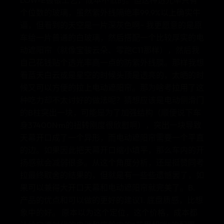
LOW-E镀银工艺，成本不低的。但这种透光率只有
个位数的玻璃，虽然紫外线隔绝率99.9%以上确实牛
逼，但看到的天空是一片深灰色啊~ 我更愿意的是原
车给一片普通的白玻璃，然后搭配一个比较厚实的电
动遮阳帘（就像宝骏云朵、零跑C11那样），然后我
自己花钱贴个透光率高一点的防紫外线膜。那样我想
看蓝天白云或是星空的时候头顶是透亮的，太晒的时
候又可以方便的拉上电动遮阳帘。那为啥考拉用了这
种吃力却不太讨好的做法呢？猜想应该是电动侧滑门
的B柱突出一块，可能是为了加强结构（顺便说下车
身37400N·m的扭转刚度很欣慰啊），突出一块导致
天幕开口成了一个异形，而电动遮阳帘需要一个平直
的边。如果因此把天幕开口缩小填平，那么车内的开
扬感就会减弱很多。从这个角度分析，还是挺赞同考
拉最终取舍的结果的，但就是有一些些遗憾罢了，如
果可以兼得大开口天幕和电动遮阳帘就完美了。B.
产品的优点和可以做的更好的建议1. 底盘质感，比想
象中的好。 原本以为这个定位，这个价格，成本都