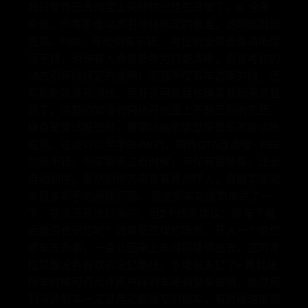
我只能自己去淘宝上买储物兜挂在这里了。6. 全景
影像、倒车影像动态引导线标定的很准，透明底盘很
直观。PEB、寻迹倒车不错。 考拉的全景影像清晰度
还不错，也许有人会说新势力的更清晰，但是考拉的
动态引导线标定的准啊！而且不仅有车边距的线，还
有轮胎轨迹预测线，另外透明底盘也确实看起来更直
观了，清楚的知道如何绕开地面上不想压到的东西。
缺点是雷达报警时，屏幕UI指示哪里报警却不够清晰
直观，这点可以学学BMW的，期待OTA改善哈~ PEB
功能不错，倒车距离过近时候，不仅有报警声，还会
自动刹停，虽然刹停的声音有点点吓人，但确实能避
免很多新手的剐蹭问题。 循迹倒车功能简单试了一
下，感觉还是比较准的，但2个改善建议：锁车下电
后能否也记忆呢？通常是这样的场景，开入一个窄位
停车去办事，一会儿回来上车得原路倒出去，这时考
拉提醒没有有效的记忆路线，下电就失忆了~ 再就是
倒车时候可否允许用户踩刹车来调整车速啊，既然用
到寻迹倒车一定是两边都很窄的倒车，有时候速度需