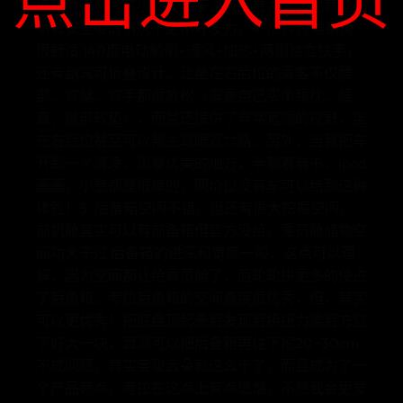
确实对很多力气小的女生来说有点费力了，尤其是在
系着安全带的情况下更不好发力。4. 后排沙滩躺椅
很舒适 140度电动躺倒+通风+加热+两侧独立扶手，
还有副驾可折叠设计。让坐在右后位的乘客不仅腰
部、双腿、双手都很放松（需要自己买个颈枕、腰
靠、腿部软垫），而且还提供了非常宽阔的视野，坐
在右后位甚至可以帮主驾眼观六路。另外，当我把车
开到一个清净、风景优美的地方，半躺着看书、ipad
画画、小憩都是很棒的，同价位没有车可以给到这种
体验！5. 后备箱空间不错，但还有很大挖掘空间。
前机舱其实可以有前备箱但官方没给。乘员舱储物空
间功大于过 后备箱的进深和宽度一般，这点可以理
解，因为空间都让给乘员舱了，后轮轮拱更多的侵占
了后备箱。考拉后备箱的空间高度很优秀，但，其实
可以更优秀！把底盘顶起来后发现后桥扭力梁后方空
了好大一块，目测可以把后备箱再往下挖20~30cm
不成问题，其实宝骏云朵就这么干了，而且成为了一
个产品亮点。考拉在这点上有点遗憾，不然我会更爱