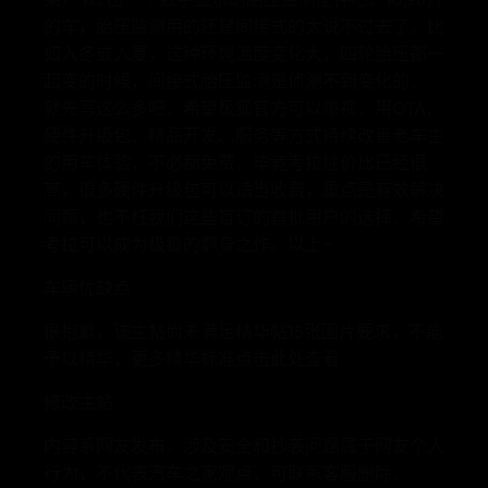
的车，胎压监测用的还是间接式的太说不过去了。比
如入冬或入夏，这种环境温度变化大，四轮胎压都一
起变的时候，间接式胎压监测是侦测不到变化的。
就先写这么多吧，希望极狐官方可以重视，用OTA、
硬件升级包、精品开发、服务等方式持续改善老车主
的用车体验，不必都免费，毕竟考拉性价比已经很
高，很多硬件升级包可以适当收费，重点是有效解决
问题，也不枉我们这些盲订的首批用户的选择。希望
考拉可以成为极狐的翻身之作。以上~
车辆优缺点
很抱歉，该主帖尚未满足精华帖15张图片要求，不能
予以精华，更多精华标准点击此处查看
修改主帖
内容系网友发布，涉及安全和抄袭问题属于网友个人
行为，不代表汽车之家观点，可联系客服删除。