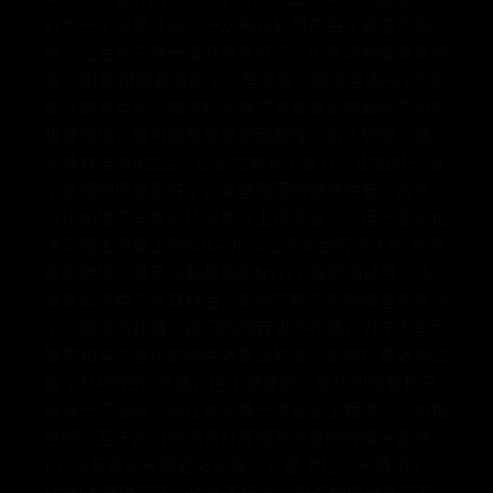
打包一个快捷开关，一次预设好用户每次露营的偏
好，之后就只要一键开启就好了。9. 高速胎噪是真的
有点明显 用原装胎跑了一程高速，感觉佳通F22的胎
噪还是有点大，虽然轮胎换下来能看到里面贴了4块
吸音海绵，但可能是要兼顾耐磨性，胎比较硬。换了
米其林浩悦4之后，综合性能有了提升，比如对于细
小滤振的质感更好了，某些路面的静音性有了改善
（比如地下车库的环氧地坪上很明显），但一般的柏
油马路上速度上到80km/h以上还是会有烦人的 轰轰
轰的胎噪。甚至在和极狐的NVH工程师测试后，也
发现似乎换了米其林后，轮胎空腔的低频噪音还变多
了。顺便再吐槽下四门的隔音也不咋地，对于大车引
擎声和车内音乐的隔绝效果比较差。原本打算近期去
做个3M的四轮隔音，用丁基橡胶止振块和吸音棉来
改善一下胎噪，现在就先等一等极狐工程师的分析报
告吧。至于四门的隔音打算留到改音响时候一起改。
10. 没有电动天幕遮阳帘很不方便 考拉的天幕用了