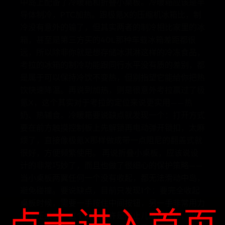
中岛上配备了冷暖箱和折叠小桌板。冷暖箱应该是半
导体制冷，PTC加热。跟极氪X的压缩机冰箱比，制
冷没有意外的输了，但其实两者的制冷相比家里的冰
箱，甚至是第三方买的40L那种车载冰箱差距都很
远，所以除非你就是想存储冰淇淋这样的冷冻食品，
考拉的冰箱的制冷功能跟同行水平没有质的差别，都
是属于可以保持冷饮不变热，但别指望它能给你把热
饮快速降温。再说到加热，则是很意外考拉赢过了极
氪X，这个其实对于考拉的定位来说更实用——热
奶、热辅食。冷暖箱要说缺点就发现一个：打开方式
要在前方触摸控制板上先解锁再电动弹开锁扣，太麻
烦了，直接像极氪X那样做成带一点阻尼的翻盖式就
很好，方便频繁使用。 再说折叠小桌板，应该说设
计的非常巧妙了，而且也做了很细心的保护策略——
当小桌板两翼任何一个没有收起，都无法滑动中岛，
避免碰撞。要说缺点，目前只发现1个：要完全收起
桌板时候，需要一手按住中间按钮，另一手非常用力
点击进入首页
的下压桌板，这个设定也许是防止儿童误操作，但，