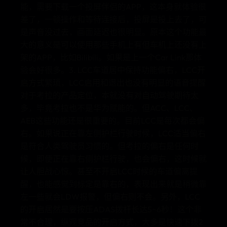
能，需要下载一个投屏伴侣的APP，这本身就体验很
差了，一顿操作和等待连接后，投屏是投上去了，可
是声音没过去，画面延迟也很明显。原本这个功能最
大的意义是可以使用那些手机上有但车机上还没有上
架的APP，比如Bilibili。如果是上一个Car Link那体
验会好很多。3. LCC车道居中保持功能偏右，LCC开
启方式繁琐，LCC启用和退出也没有明显的语音提醒
对于考拉的产品定位，本就没有对自动驾驶期待太
多，毕竟考拉也不是华为赋能的。但ACC、LCC、
AEB这些功能还是很重要的。目前LCC是每次都会偏
右。如果说正在靠左侧护栏行驶时候，LCC适当偏右
是符合人类驾驶员习惯的。但考拉的偏右是任何时
候，即便正在靠右侧护栏行驶，也会偏右，这时候就
让人胆战心惊。甚至不开启LCC时候的车道偏离提
醒，也能感觉到标定是靠右的，表现出来就是稍微靠
左一些就会LDW报警，但偏右则不会。另外，LCC
的开启居然是要按压ADAS拨杆长达5~6秒！这个非
常不合理，纵观竞品的开启方式，大多是快速下拨2