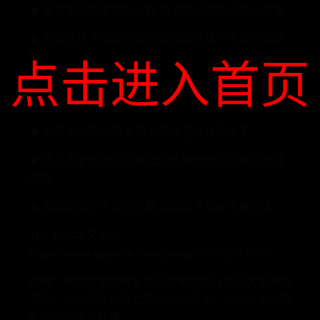
★ 孩子学习不主动怎么办 孩子学习不主动怎么改善
★ 怎么让孩子摆脱社交恐惧 如何让孩子克服社交恐
惧症
点击进入首页
★ 孩子为什么不喜欢和家长聊天 孩子不喜欢和家长
聊天的原因
★ 父母怎么鼓励孩子 家长应该怎么鼓励孩子
★ 孩子不爱与孩子沟通怎么办 如何与孩子进行友好
沟通
★ 如何塑造孩子良好性格 塑造孩子良好性格方法
THE END本文地址：
https://www.qubaike.com/jiaoyu/hn19k2yl.html
声明：本文信息为网友自行发布旨在分享与大家阅读
学习，文中的观点和立场与本站无关，如对文中内容
有异议请联系处理。