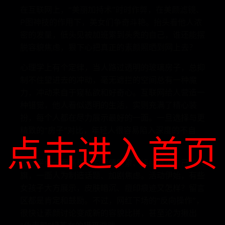
在互联网上，“美丽加持术”时时作弊，在美颜滤镜、
P图神技的作用下，美女们争奇斗艳。抬头看他人浓
密的发量，低头见被加班累到头秃的自己，谁还能摆
脱容貌焦虑，狠下心把真正的素颜照晒到网上去？
心理学上有个定律，当人路过透明的玻璃房子，总抑
制不住望进去的冲动，毫无遮拦的空间总有一种魔
力，冲动来自于窥私欲和好奇心。互联网给人营造一
种错觉，他人看似透明的生活，实则充满了精心装
扮，每个人都在尽力展示最好的一面。一旦选择与更
精致的“房子”对比，年轻人很容易陷入深度的不自
点击进入首页
信。
视频平台一面高举不为颜值所累、接纳真实自己的大
旗，一面人为制造话题、加剧焦虑。活动伊始，有些
女孩子大方展示，皮肤暗沉、痘印痕迹又怎样？留言
区都是肯定和鼓励。不过，网红下场的“反向操作”，
很快让素颜讨论变成新的容貌比拼，甚至沦为揪出