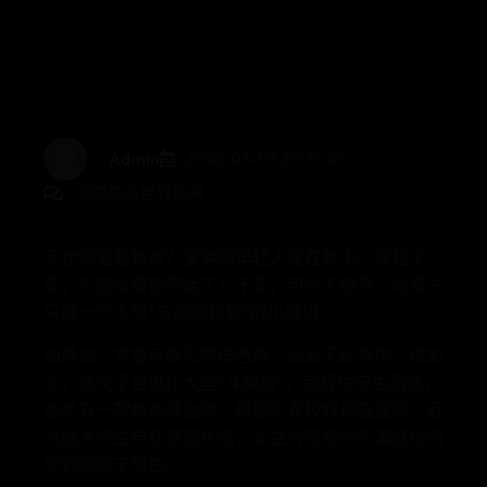
Admin
2026-03-03 20:35:06
中国举办世界杯吗
问世间谁最焦虑？爱美的年轻人定在其中。穿越千
年，东施效颦被笑话了几千年，可今天想来，她或许
只是一个不想“与素颜和解”的小姐姐。
如果说，东施只看见隔壁西施，尚且无比焦虑，现如
今，社交平台堪比大型“斗美场”，就算你天生丽质，
也总有一款焦虑适合你。根据中青校媒调查显示，近
六成大学生存在容貌焦虑，女生对容貌的不满意比例
要远远高于男生。