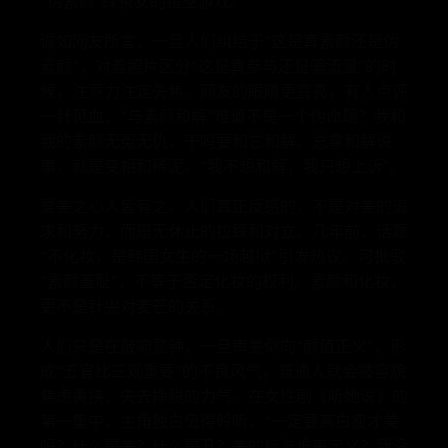
“伪素颜”绿茶女的猎巫游戏。
诚如网友所言，一旦人们纠结于“这是真素颜还是伪
素颜”，对着照片区分“这是真参与还是骗流量”的时
候，注意力注定失焦。网友的眼睛更雪亮，有人点评
一针见血，“与素颜和解”难道不是一个伪命题？我和
我的素颜无冤无仇，干吗要和它和解。总拿和解说
事，就是变相和稀泥。“我不想和解，我只想上诉”。
爱美之心人皆有之。人们真正反感的，不是对美的追
求和努力，而是无休止的拉踩和对立。几年前，话题
“不化妆，是韩国女生的一场越狱”引发热议。可批驳
“素颜羞耻”，不等于否定化妆的权利。素颜和化妆，
更不是针尖对麦芒的关系。
人们只是在敲响警钟，一旦审美倒向“颜值正义”，形
成“五官比三观重要”的不良风气，普通人就会被容貌
焦虑裹挟，失去挣脱的力气。在女性剧《听她说》的
第一集中，主角独白值得聆听，“一定要高白瘦才美
吗？什么是美？什么是丑？美的标准谁来定义？我没