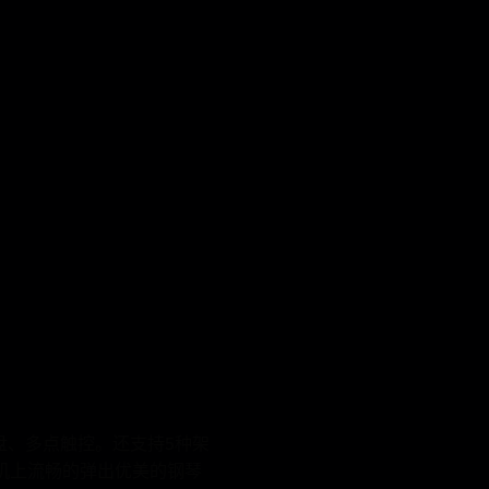
盘、多点触控。还支持5种架
手机上流畅的弹出优美的钢琴