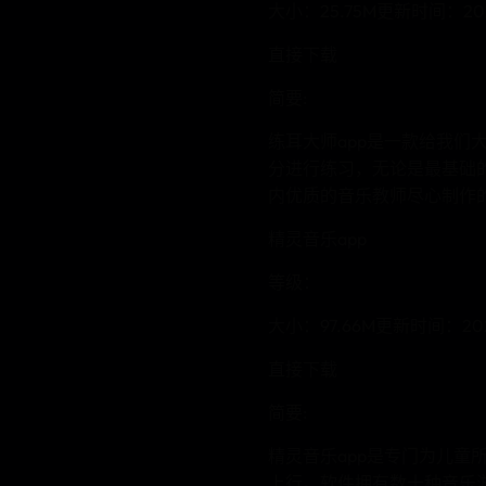
大小：25.75M更新时间：2025
直接下载
简要:
练耳大师app是一款给我
分进行练习，无论是最基础
内优质的音乐教师尽心制作
精灵音乐app
等级：
大小：97.66M更新时间：2024
直接下载
简要:
精灵音乐app是专门为儿
上行。软件拥有数十种音乐