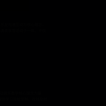
、乐友沟通互动为核心理念，
小演奏家等活动于一体，不仅
互动音乐教学核心理念为基
提供学习目标定制、在线及时