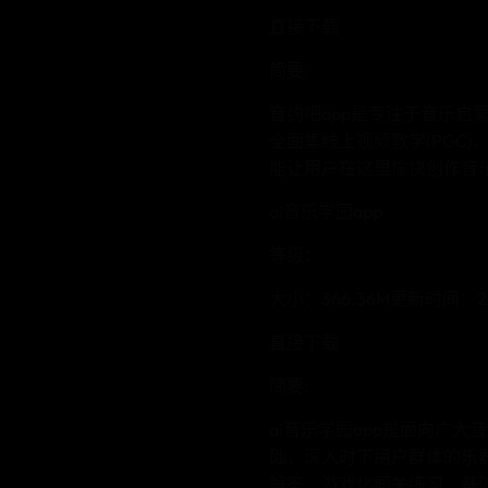
直接下载
简要:
音约吧app是专注于音乐
全面集线上视频教学(PGC
能让用户在这里愉快创作音
ai音乐学园app
等级：
大小：366.36M更新时间：20
直接下载
简要:
ai音乐学园app是面向广
础，深入时下用户群体的乐
解答、游戏化闯关练习、基