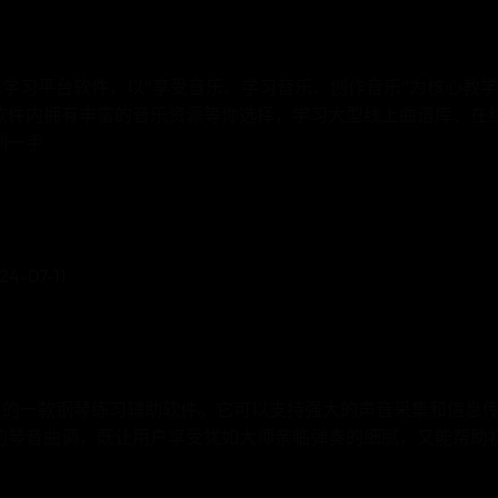
乐学习平台软件，以“享受音乐、学习音乐、创作音乐”为核心教学
软件内拥有丰富的音乐资源等你选择，学习大型线上曲谱库、在
训一手
-07-11
名气的一款钢琴练习辅助软件。它可以支持强大的声音采集和信息
的琴音曲调，既让用户享受犹如大师亲临弹奏的细腻，又能帮助
。