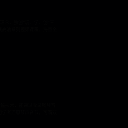
理念，独创“玩、学、创”三
线高清系列视频课程、海量全
传输技术，能通过收录钢琴音
初学者还原琴声音节，可谓双