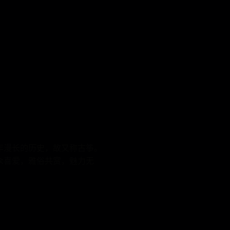
年漫长的历史，故又称古筝。
众喜爱，雅俗共赏，魅力无