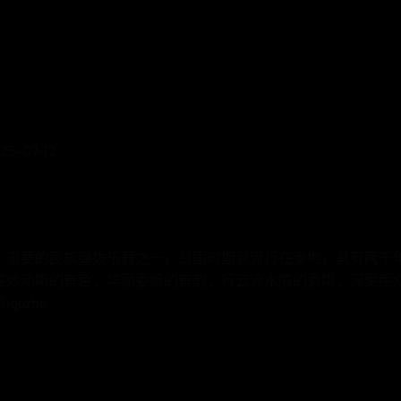
-07-12
、重要的民族弹拨乐器之一，战国时期就流行在秦地，具有两千
美妙动听的音色，华丽委婉的音韵，行云流水般的意境，深受民
uzhe