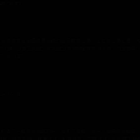
-07-30
们大家提供专业视唱练耳训练的音乐教育应用，在这款应用上面，
的认谱，还是三和弦、七和弦及各种调试的听音训练，在这都可
的，长久的
-12-08
童所打造的一款音乐训练软件，每天只需要十分钟，发掘音乐秘密
游戏，循序渐进，精准评测，科学启蒙；节奏评测，检验基于36