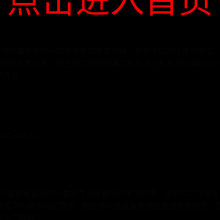
启蒙与兴趣教育的一款音乐学习陪练利器，该软件以简化音乐学习
)、在线求教问答、线上预约老师授课功能及线下私享音乐会和小
乐作品
25-08-07
大音乐爱好者设计的一款多平台乐器培训学习软件，该软件以智能
器练习与音乐培训需求，结合移动端设备使用的便捷高效特点，
础入门教程