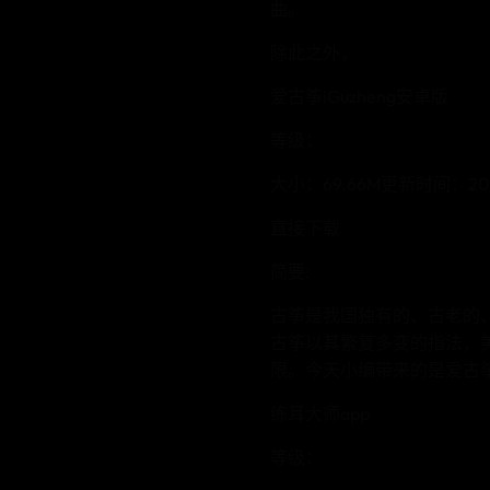
曲。
除此之外，
爱古筝iGuzheng安卓版
等级：
大小：69.66M更新时间：2025
直接下载
简要:
古筝是我国独有的、古老的
古筝以其繁复多变的指法，
限。今天小编带来的是爱古筝ig
练耳大师app
等级：