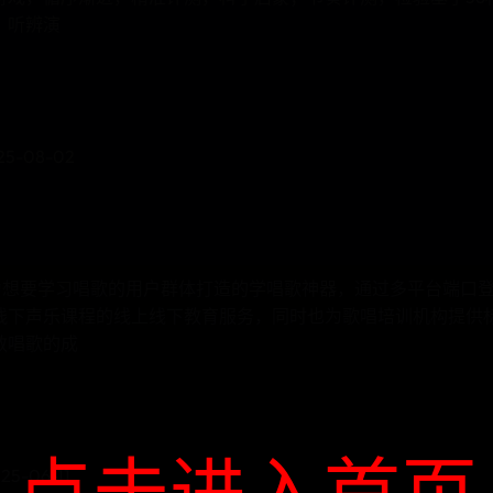
、听辨演
5-08-02
专为想要学习唱歌的用户群体打造的学唱歌神器，通过多平台端口
线下声乐课程的线上线下教育服务，同时也为歌唱培训机构提供
教唱歌的成
点击进入首页
-06-11