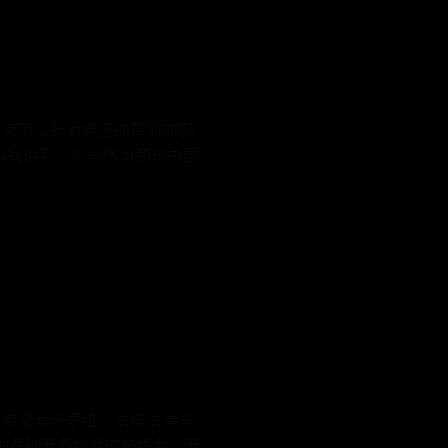
大家可以针对自己的薄弱的部
以找得到，这些练习都是由国
，启蒙音乐思维，演唱演奏马
种基础节奏组合的熟练度；节