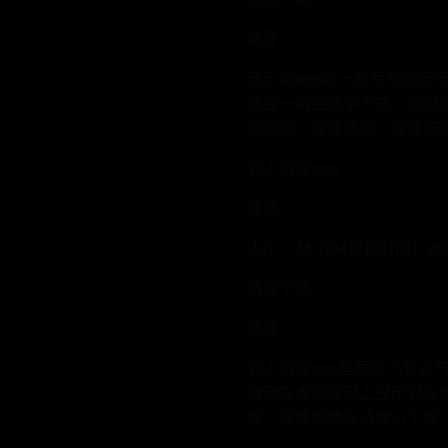
简要:
音乐窝app是一款专业的音
维合一特色教学方式。同时
面资源、专业老师、专业培
云上钢琴app
等级：
大小：66.72M更新时间：2024
直接下载
简要:
云上钢琴app是国内小有
自动在虚拟琴键上显示对应
赢！需要的朋友请放心下载